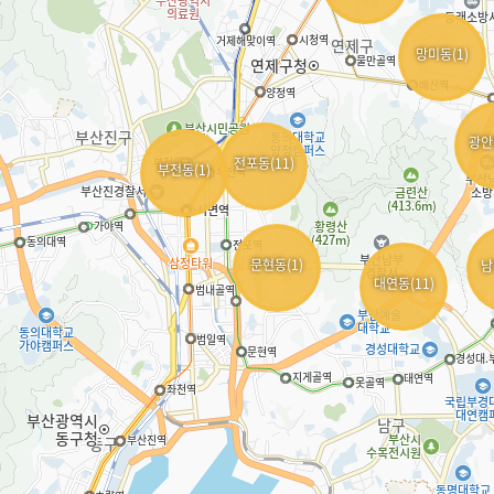
망미동(1)
광안
전포동(11)
부전동(1)
문현동(1)
남
대연동(11)