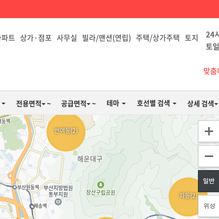
24
아파트
상가·점포
사무실
빌라/맨션(연립)
주택/상가주택
토지
토일
맞춤
테마
호선별 검색
전용면적
~
공급면적
~
상세 검색
반여동(2)
좌동(2)