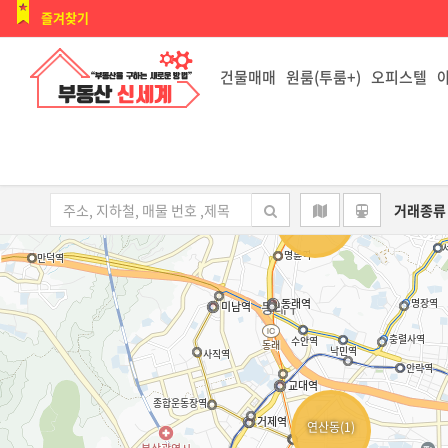
즐겨찾기
건물매매
원룸(투룸+)
오피스텔
거래종류
명륜동(1)
연산동(1)