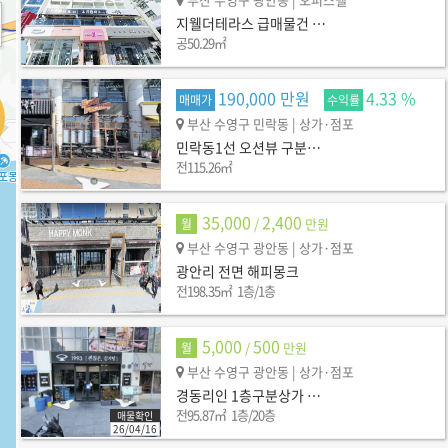
지웰더테라스 급매물건 …
공
50.29㎡
190,000 만원
4.33 %
매매가
수익률
부산 수영구 민락동
| 상가·점포
민락동1선 오션뷰 구분…
전
115.26㎡
35,000
2,400
/
만원
월
부산 수영구 광안동
| 상가·점포
광안리 전면 해피몽크
전
198.35㎡
1층/1층
5,000
500
/
만원
월
부산 수영구 광안동
| 상가·점포
경동리인 1층구분상가 …
전
95.87㎡
1층/20층
매물확인
26/04/16