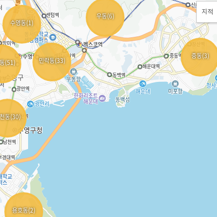
우동(6)
수영동(1)
중동(3)
민락동(33)
동(51)
천동(30)
용호동(2)