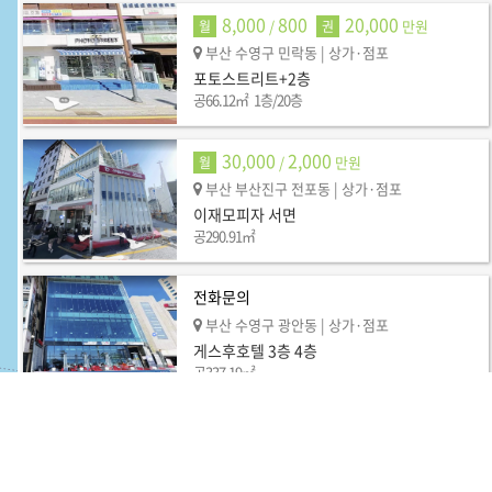
8,000
800
20,000
/
만원
월
권
부산 수영구 민락동
| 상가·점포
포토스트리트+2층
공
66.12㎡
1층/20층
30,000
2,000
/
만원
월
부산 부산진구 전포동
| 상가·점포
이재모피자 서면
공
290.91㎡
전화문의
부산 수영구 광안동
| 상가·점포
게스후호텔 3층 4층
공
337.19㎡
5,250
680
5,000
/
만원
월
권
부산 수영구 광안동
| 상가·점포
교타쿠 저렴한권리금교…