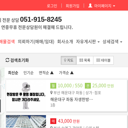
로그인
회원가입
마이페이지
051-915-8245
시 전문 상담
 연중무휴 전문상담원이 해결해 드립니다.
매물검색
의뢰하기(매매/임대)
회사소개
자유게시판
상세검색
검색초기화
지도
목록
테이블
최신순
인기순
면적순 ▲
가격순 ▲
10,000
550
25,000
/
만원
월
권
부산 해운대구 좌동
| 상가·점포
해운대구 좌동 자생한방…
1층
43,000
만원
매
부산 수영구 광안동
| 오피스텔