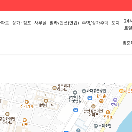
24
아파트
상가·점포
사무실
빌라/맨션(연립)
주택/상가주택
토지
토일
맞춤